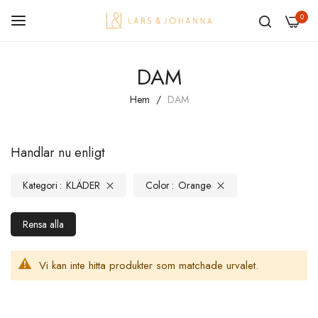
0
Hoppa
DAM
till
innehållet
Hem
DAM
Handlar nu enligt
Kategori
KLÄDER
Color
Orange
Rensa alla
Vi kan inte hitta produkter som matchade urvalet.