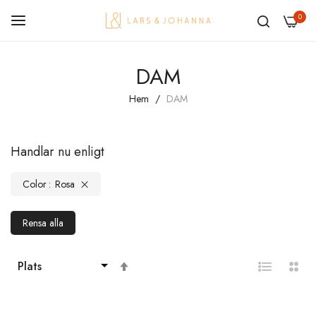
0
Hoppa
DAM
till
innehållet
Hem
DAM
Handlar nu enligt
Color
Rosa
Rensa alla
Sätt
fallande
sortering