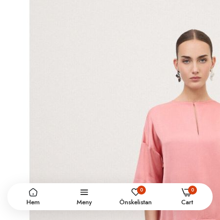
0
0
Hem
Meny
Önskelistan
Cart