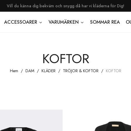
Vill du känna dig bekväm och snygg då har vi kläderna för Dig!
ACCESSOARER
VARUMÄRKEN
SOMMAR REA
O
KOFTOR
Hem
DAM
KLÄDER
TRÖJOR & KOFTOR
KOFTOR