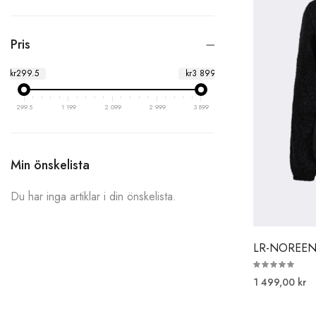
Pris
kr299.5
kr3 899
299.5
1 199
2 099
2 999
3 899
Min önskelista
Du har inga artiklar i din önskelista.
LR-NOREEN
1 499,00 kr