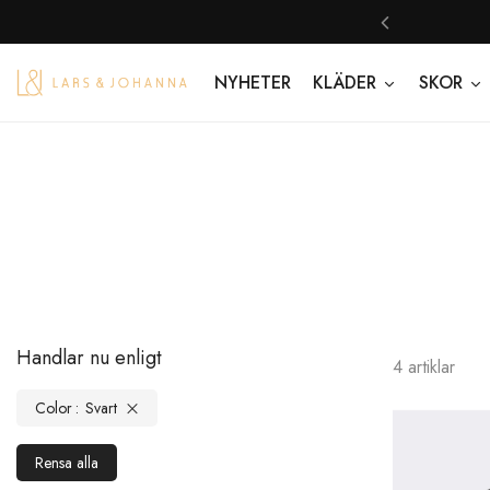
 oss.
Handla nu
NYHETER
KLÄDER
SKOR
Handlar nu enligt
4
artiklar
Color
Svart
Rensa alla