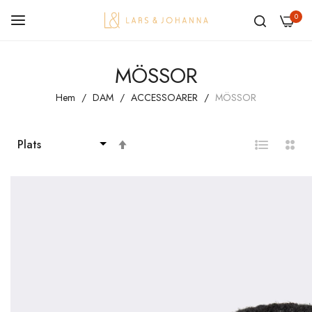
0
Hoppa
MÖSSOR
till
innehållet
Hem
DAM
ACCESSOARER
MÖSSOR
Sätt
fallande
sortering