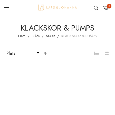
0
Hoppa
KLACKSKOR & PUMPS
till
innehållet
Hem
DAM
SKOR
KLACKSKOR & PUMPS
Sätt
fallande
sortering