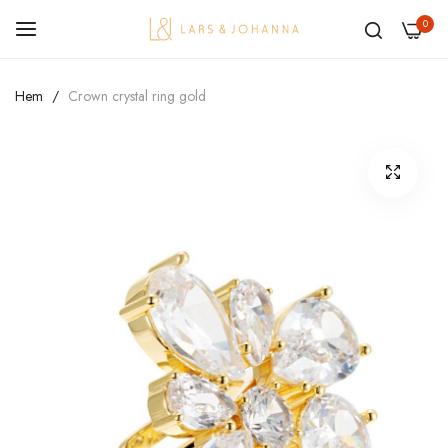
0
Hoppa
Hem
Crown crystal ring gold
till
innehållet
Hoppa
till
slutet
av
bildgalleriet