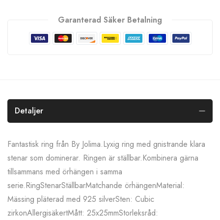
Garanterad Säker Betalning
Detaljer
Fantastisk ring från By Jolima.Lyxig ring med gnistrande klara
stenar som dominerar. Ringen är ställbar.Kombinera gärna
tillsammans med örhängen i samma
serie.RingStenarStällbarMatchande örhängenMaterial:
Mässing pläterad med 925 silverSten: Cubic
zirkonAllergisäkertMått: 25x25mmStorleksråd: