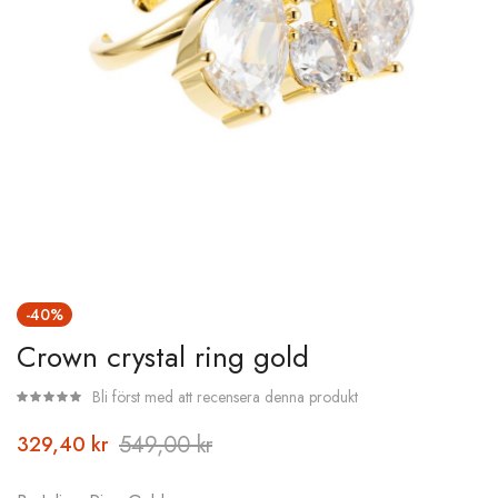
Hoppa
-40%
till
Crown crystal ring gold
början
av
Bli först med att recensera denna produkt
bildgalleriet
549,00 kr
329,40 kr