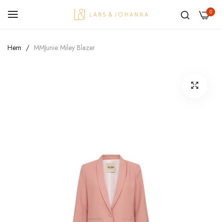
0
Hoppa
Hem
MMJunie Miley Blazer
till
innehållet
Hoppa
till
slutet
av
bildgalleriet