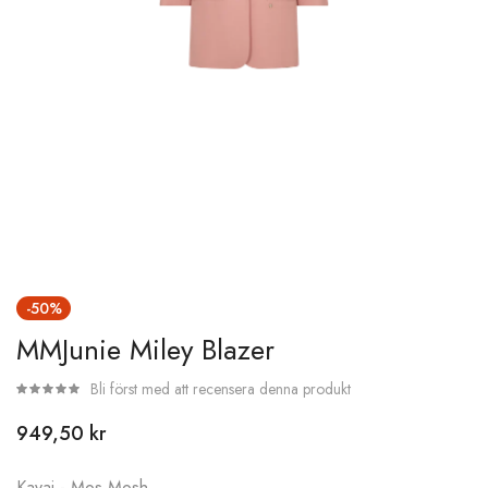
Hoppa
-50%
till
MMJunie Miley Blazer
början
av
Bli först med att recensera denna produkt
bildgalleriet
949,50 kr
Kavaj - Mos Mosh