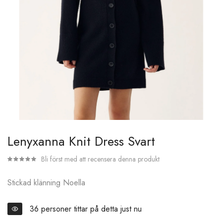
Hoppa
Lenyxanna Knit Dress Svart
till
början
Bli först med att recensera denna produkt
av
Stickad klänning Noella
bildgalleriet
36
personer tittar på detta just nu